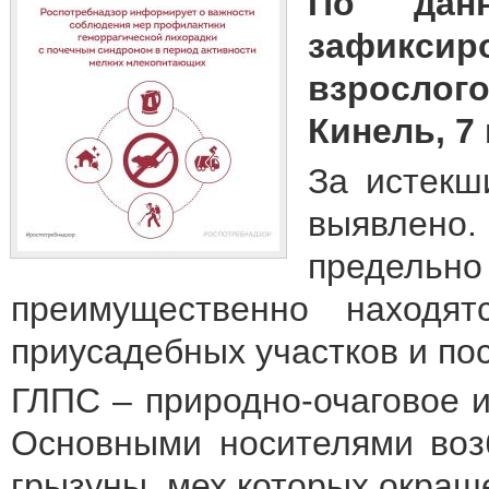
По дан
зафиксир
взрослог
Кинель, 7
За истекш
выявлено.
предельно
преимущественно находя
приусадебных участков и пос
ГЛПС – природно-очаговое 
Основными носителями воз
грызуны, мех которых окраш