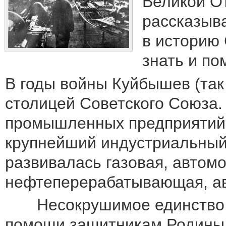
Великой О
рассказыва
в историю
знать и по
В годы войны Куйбышев (так
столицей Советского Союза.
промышленных предприятий и
крупнейший индустриальный
развивалась газовая, автом
нефтеперерабатывающая, ав
Несокрушимое единство фр
помощи защитникам Родины