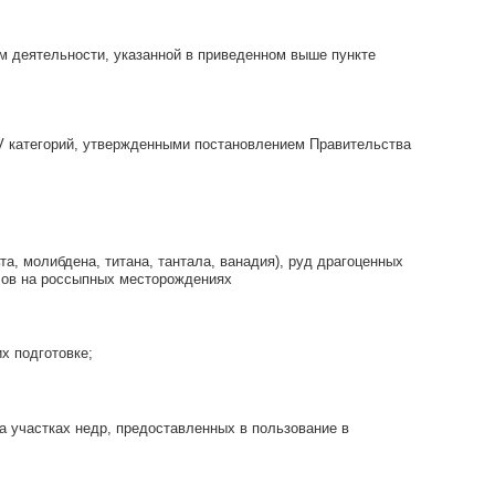
м деятельности, указанной в приведенном выше пункте
 IV категорий, утвержденными постановлением Правительства
та, молибдена, титана, тантала, ванадия), руд драгоценных
ллов на россыпных месторождениях
х подготовке;
а участках недр, предоставленных в пользование в