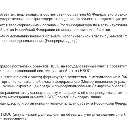
объектах, подлежащих в соответствии со статьей 65 Федерального за
сударственные реестры содержат сведения об объектах, подлежащих ре
ется территориальными органами Росприроднадзора по месту нахожден
бъектов Российской Федерации по месту нахождения объектов.
му обеспечению ведения органами исполнительной власти субъектов Р
ере природопользования (Росприроднадзор).
рядок постановки объектов НВОС на государственный учет, в соответст
тся в информационной системе учета объектов НВОС.
, снятия объекта с учета) формируется заявителем с использованием Ли
– орган исполнительной власти федерального (Межрегиональное управл
а, охраны окружающей среды и природопользования Самарской области) 
же распечатать указанную заявку и направить её с сопроводительным п
есту нахождения объекта НВОС) почтой или подать лично.
роднадзор или орган исполнительной власти субъекта Российской Федер
 НВОС (актуализации данных, снятии объекта с учета) направляется в 
е направляется.