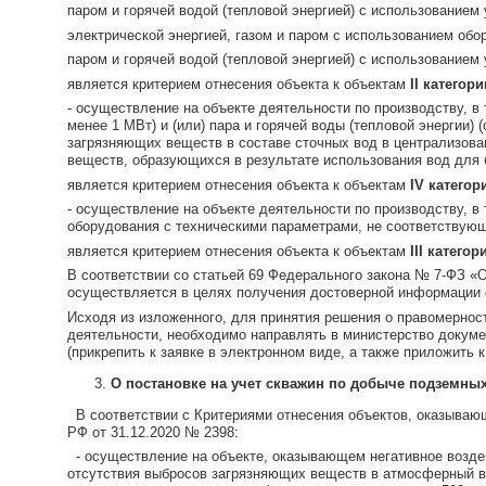
паром и горячей водой (тепловой энергией) с использованием
электрической энергией, газом и паром с использованием об
паром и горячей водой (тепловой энергией) с использованием
является критерием отнесения объекта к объектам
II
категори
- осуществление на объекте деятельности по производству, в
менее 1 МВт) и (или) пара и горячей воды (тепловой энергии
загрязняющих веществ в составе сточных вод в централизова
веществ, образующихся в результате использования вод для
является критерием отнесения объекта к объектам
IV
категор
- осуществление на объекте деятельности по производству, в 
оборудования с техническими параметрами, не соответствую
является критерием отнесения объекта к объектам
III
категор
В соответствии со статьей 69 Федерального закона № 7-ФЗ 
осуществляется в целях получения достоверной информации 
Исходя из изложенного, для принятия решения о правомернос
деятельности, необходимо направлять в министерство докуме
(прикрепить к заявке в электронном виде, а также приложить 
О постановке на учет скважин по добыче подземных
В соответствии с Критериями отнесения объектов, оказывающи
РФ от 31.12.2020 № 2398:
- осуществление на объекте, оказывающем негативное возде
отсутствия выбросов загрязняющих веществ в атмосферный во