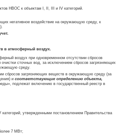
 к объектам I, II, III и IV категорий.
ющих негативное воздействие на окружающую среду, к
).
чет.
тв в атмосферный воздух.
сферный воздух при одновременном отсутствии сбросов
и очистки сточных вод, за исключением сбросов загрязняющих
ружающую среду.
вии сбросов загрязняющих веществ в окружающую среду (за
дения) и
соответствующие определению объекта,
еды», подлежат включению в государственный реестр в
 IV категорий, утвержденными постановлением Правительства
более 7 МВт;