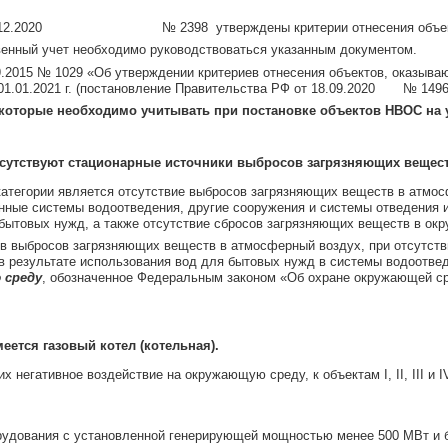
 31.12.2020 № 2398 утверждены критерии отнесения объектов НВОС
венный учет необходимо руководствоваться указанным документом.
.2015 № 1029 «Об утверждении критериев отнесения объектов, оказыва
у с 01.01.2021 г. (постановление Правительства РФ от 18.09.2020 № 1496
оторые необходимо учитывать при постановке объектов НВОС на у
отсутствуют стационарные источники выбросов загрязняющих вещес
категории является отсутствие выбросов загрязняющих веществ в атмо
нные системы водоотведения, другие сооружения и системы отведения 
 бытовых нужд, а также отсутствие сбросов загрязняющих веществ в ок
ов выбросов загрязняющих веществ в атмосферный воздух, при отсутст
 результате использования вод для бытовых нужд в системы водоотве
 среду
, обозначенное Федеральным законом «Об охране окружающей ср
еется газовый котел (котельная).
х негативное воздействие на окружающую среду, к объектам I, II, III и
орудования с установленной генерирующей мощностью менее 500 МВт и 