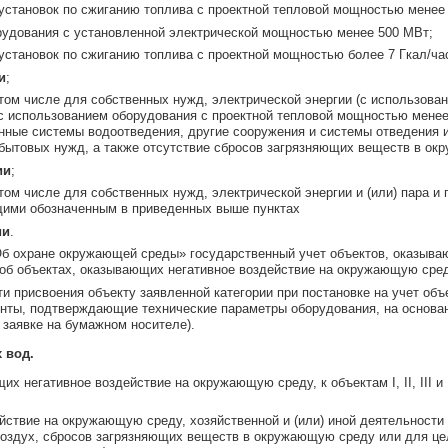
 установок по сжиганию топлива с проектной тепловой мощностью менее 2
орудования с установленной электрической мощностью менее 500 МВт;
 установок по сжиганию топлива с проектной мощностью более 7 Гкал/ча
и
;
 том числе для собственных нужд, электрической энергии (с использов
) (с использованием оборудования с проектной тепловой мощностью мене
нные системы водоотведения, другие сооружения и системы отведения 
 бытовых нужд, а также отсутствие сбросов загрязняющих веществ в о
ии
;
том числе для собственных нужд, электрической энергии и (или) пара и 
щими обозначенным в приведенных выше пунктах
ии
.
«Об охране окружающей среды» государственный учет объектов, оказыв
об объектах, оказывающих негативное воздействие на окружающую сред
ти присвоения объекту заявленной категории при постановке на учет о
нты, подтверждающие технические параметры оборудования, на основан
к заявке на бумажном носителе).
 вод.
х негативное воздействие на окружающую среду, к объектам I, II, III 
йствие на окружающую среду, хозяйственной и (или) иной деятельности
здух, сбросов загрязняющих веществ в окружающую среду или для целе