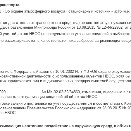
ранспорта.
З «Об охране атмосферного воздуха» стационарный источник - источни
тся двигатель автотранспортного средства) не соответствуют указанным
дают разъяснения Минприроды России от 18.09.2015 № 12-44/22962, от 2
й учет объектов НВОС не предусмотрено указание сведений о выбросах 
 не рассматриваются в качестве источника выбросов загрязняющих вещ
ение в Федеральный закон от 10.01.2002 № 7-ФЗ «Об охране окружающ
озяйственной деятельности с использованием объектов НВОС, хотя бы
 таких юридических лиц и индивидуальных предпринимателей осуществл
5.10.2020 № МК-02-02-32/34869, изменения, внесенные в статью 
ования для актуализации сведений об объектах НВОС.
товке заявки о постановке на учет осуществляется в соответствии с 
становлением Правительства Российской Федерации от 28.08.2015 № 90
тов НВОС.
вающих негативное воздействие на окружающую среду, к объектам I, I