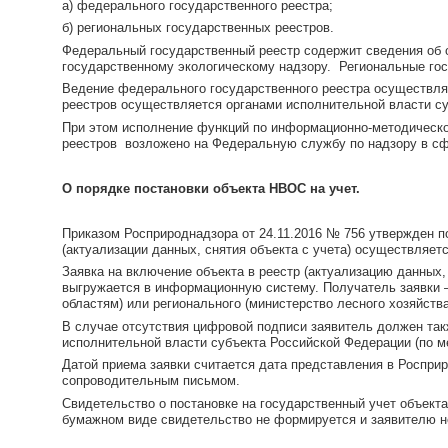
а) федерального государственного реестра;
б) региональных государственных реестров.
Федеральный государственный реестр содержит сведения об 
государственному экологическому надзору. Региональные го
Ведение федерального государственного реестра осуществля
реестров осуществляется органами исполнительной власти су
При этом исполнение функций по информационно-методическо
реестров возложено на Федеральную службу по надзору в сф
О порядке постановки объекта НВОС на учет.
Приказом Росприроднадзора от 24.11.2016 № 756 утвержден по
(актуализации данных, снятия объекта с учета) осуществляе
Заявка на включение объекта в реестр (актуализацию данных
выгружается в информационную систему. Получатель заявки 
областям) или регионального (министерство лесного хозяйств
В случае отсутствия цифровой подписи заявитель должен так
исполнительной власти субъекта Российской Федерации (по м
Датой приема заявки считается дата представления в Роспри
сопроводительным письмом.
Свидетельство о постановке на государственный учет объекта
бумажном виде свидетельство не формируется и заявителю н