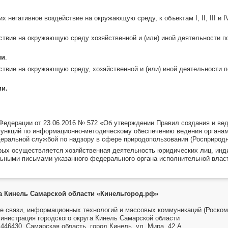
х негативное воздействие на окружающую среду, к объектам I, II, III и
ствие на окружающую среду хозяйственной и (или) иной деятельности по
ии
.
твие на окружающую среду, хозяйственной и (или) иной деятельности п
ии.
Федерации от 23.06.2016 № 572 «Об утверждении Правил создания и ве
ункций по информационно-методическому обеспечению ведения органам
еральной службой по надзору в сфере природопользования (Росприродн
торых осуществляется хозяйственная деятельность юридических лиц, и
ьными письмами указанного федерального органа исполнительной влас
га Кинель Самарской области «Кинельгород.рф»
е связи, информационных технологий и массовых коммуникаций (Роском
инистрация городского округа Кинель Самарской области
446430, Самарская область, город Кинель, ул. Мира, 42 А