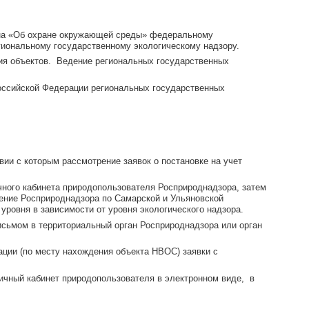
кона «Об охране окружающей среды» федеральному
гиональному государственному экологическому надзору.
ия объектов. Ведение региональных государственных
оссийской Федерации региональных государственных
вии с которым рассмотрение заявок о постановке на учет
чного кабинета природопользователя Росприроднадзора, затем
ение Росприроднадзора по Самарской и Ульяновской
уровня в зависимости от уровня экологического надзора.
исьмом в территориальный орган Росприроднадзора или орган
ации (по месту нахождения объекта НВОС) заявки с
Личный кабинет природопользователя в электронном виде, в