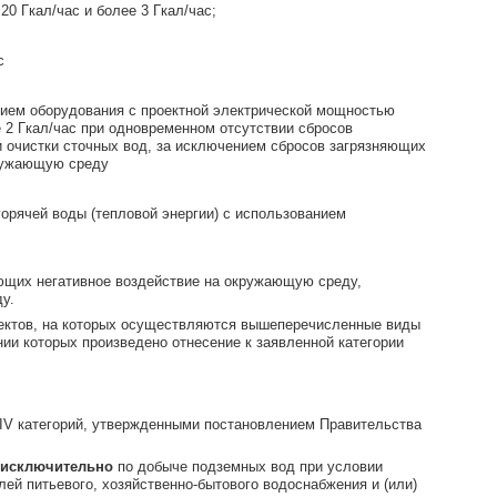
0 Гкал/час и более 3 Гкал/час;
с
анием оборудования с проектной электрической мощностью
е 2 Гкал/час при одновременном отсутствии сбросов
и очистки сточных вод, за исключением сбросов загрязняющих
кружающую среду
горячей воды (тепловой энергии) с использованием
ающих негативное воздействие на окружающую среду,
у.
бъектов, на которых осуществляются вышеперечисленные виды
ии которых произведено отнесение к заявленной категории
и IV категорий, утвержденными постановлением Правительства
исключительно
по добыче подземных вод при условии
й питьевого, хозяйственно-бытового водоснабжения и (или)