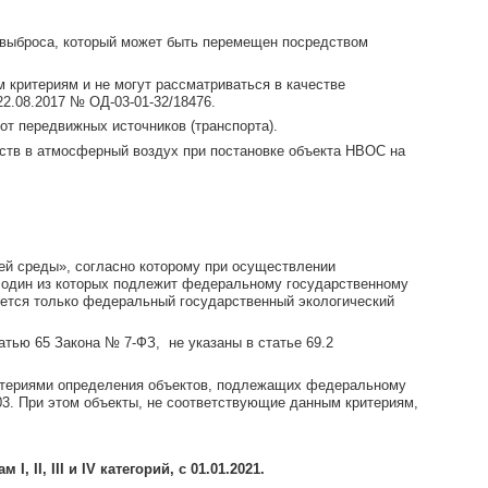
к выброса, который может быть перемещен посредством
 критериям и не могут рассматриваться в качестве
2.08.2017 № ОД-03-01-32/18476.
от передвижных источников (транспорта).
еств в атмосферный воздух при постановке объекта НВОС на
ей среды», согласно которому при осуществлении
 один из которых подлежит федеральному государственному
яется только федеральный государственный экологический
65 Закона № 7-ФЗ, не указаны в статье 69.2
Критериями определения объектов, подлежащих федеральному
3. При этом объекты, не соответствующие данным критериям,
I, III и IV категорий, с 01.01.2021.