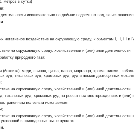
. метров в сутки)
ии
;
й деятельности исключительно по добыче подземных вод, за исключение
ии
.
х негативное воздействие на окружающую среду, к объектам I, II, III и
ствие на окружающую среду, хозяйственной и (или) иной деятельности:
работку природного газа;
(боксита), меди, свинца, цинка, олова, марганца, хрома, никеля, кобаль
ных руд, титановых руд, хромовых руд, руд и песков драгоценных мета
и
;
ствие на окружающую среду, хозяйственной и (или) иной деятельности:
, титановых руд, хромовых руд на россыпных месторождениях и (или) и
пространенным полезным ископаемым
и
;
твие на окружающую среду, хозяйственной и (или) иной деятельности н
е указанной в приведенных выше пунктах
ии
.