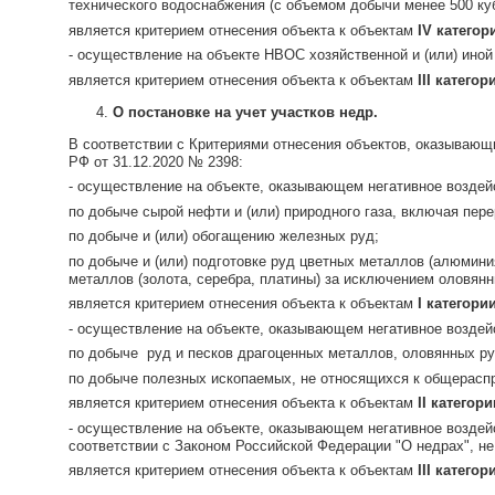
технического водоснабжения (с объемом добычи менее 500 куб
является критерием отнесения объекта к объектам
IV
категор
- осуществление на объекте НВОС хозяйственной и (или) ино
является критерием отнесения объекта к объектам
III
категор
О постановке на учет участков недр.
В соответствии с Критериями отнесения объектов, оказывающи
РФ от 31.12.2020 № 2398:
- осуществление на объекте, оказывающем негативное воздей
по добыче сырой нефти и (или) природного газа, включая пере
по добыче и (или) обогащению железных руд;
по добыче и (или) подготовке руд цветных металлов (алюминия 
металлов (золота, серебра, платины) за исключением оловян
является критерием отнесения объекта к объектам
I
категори
- осуществление на объекте, оказывающем негативное воздей
по добыче руд и песков драгоценных металлов, оловянных руд
по добыче полезных ископаемых, не относящихся к общерас
является критерием отнесения объекта к объектам
II
категори
- осуществление на объекте, оказывающем негативное воздейс
соответствии с Законом Российской Федерации "О недрах", н
является критерием отнесения объекта к объектам
III
категор