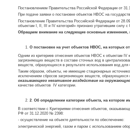
Постановлением Правительства Российской Федерации от
При подаче заявки о постановке объектов НВОС на государст
Постановление Правительства Российской Федерации от 28.09
объектам I, II, III и IV категорий» признано утратившим сил
Обращаем внимание на следующие основные изменения, к
О постановке на учет объектов НВОС, на которых 
Одним из критериев отнесения объектов НВОС к объектам IV 
загрязняющих веществ в составе сточных вод в централизова
веществ, образующихся в результате использования вод для
Таким образом, объекты, не имеющие стационарных источник
исключением сбросов загрязняющих веществ, образующихся в
оказывающего негативное воздействие на окружающую
качестве объектов IV категории.
2
.
Об определении категории объекта, на котором им
В соответствии с Критериями отнесения объектов, оказывающи
РФ от 31.12.2020 № 2398:
- осуществление на объекте деятельности по обеспечению:
электрической энергией, газом и паром с использованием об