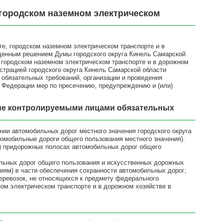
городском наземном электрическом
е, городском наземном электрическом транспорте и в
жденным решением Думы городского округа Кинель Самарской
 городском наземном электрическом транспорте и в дорожном
страцией городского округа Кинель Самарской области
обязательных требований, организации и проведения
 Федерации мер по пресечению, предупреждению и (или)
ие контролируемыми лицами обязательных
нии автомобильных дорог местного значения городского округа
томобильные дороги общего пользования местного значения).
и) придорожных полосах автомобильных дорог общего
ильных дорог общего пользования и искусственных дорожных
иям) в части обеспечения сохранности автомобильных дорог;
еревозок, не относящихся к предмету федерального
ном электрическом транспорте и в дорожном хозяйстве в