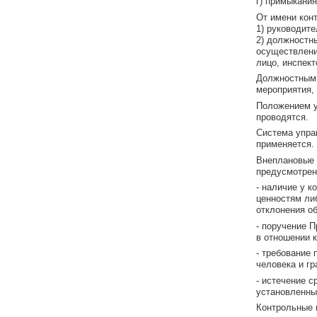
г) примыкани
От имени кон
1) руководите
2) должностн
осуществлени
лицо, инспект
Должностным 
мероприятия,
Положением у
проводятся.
Система упра
применяется.
Внеплановые 
предусмотре
- наличие у к
ценностям ли
отклонения об
- поручение 
в отношении 
- требование 
человека и г
- истечение с
установленн
Контрольные 