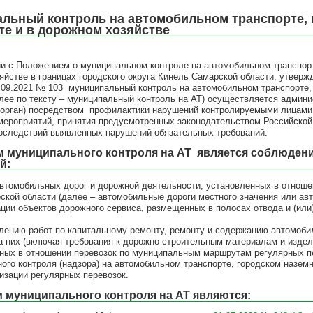
льный контроль на автомобильном транспорте, 
те и в дорожном хозяйстве
ии с Положением о муниципальном контроле на автомобильном транспорт
яйстве в границах городского округа Кинель Самарской области, утвер
0.09.2021 № 103 муниципальный контроль на автомобильном транспорте,
алее по тексту – муниципальный контроль на АТ) осуществляется админи
 орган) посредством профилактики нарушений контролируемыми лицами 
мероприятий, принятия предусмотренных законодательством Российской
оследствий выявленных нарушений обязательных требований.
 муниципального контроля на АТ
является соблюден
й:
 автомобильных дорог и дорожной деятельности, установленных в отноше
ской области (далее – автомобильные дороги местного значения или ав
тации объектов дорожного сервиса, размещенных в полосах отвода и (ил
влению работ по капитальному ремонту, ремонту и содержанию автомоб
а них (включая требования к дорожно-строительным материалам и издел
нных в отношении перевозок по муниципальным маршрутам регулярных п
ного контроля (надзора) на автомобильном транспорте, городском назем
изации регулярных перевозок.
 муниципального контроля
на АТ являются: