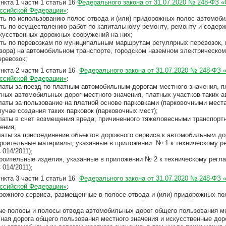
нкта 1 части 1 статьи 16
Федерального закона от 31.07.2020 № 248-ФЗ «
оссийской Федерации»
:
сть по использованию полос отвода и (или) придорожных полос автомоби
сть по осуществлению работ по капитальному ремонту, ремонту и содер
скусственных дорожных сооружений на них;
сть по перевозкам по муниципальным маршрутам регулярных перевозок,
зора) на автомобильном транспорте, городском наземном электрическом
еревозок;
нкта 2 части 1 статьи 16
Федерального закона от 31.07.2020 № 248-ФЗ 
оссийской Федерации»
:
платы за поезд по платным автомобильным дорогам местного значения, п
тных автомобильных дорог местного значения, платных участков таких а
платы за пользование на платной основе парковками (парковочными мес
лучае создания таких парковок (парковочных мест);
платы в счет возмещения вреда, причиненного тяжеловесными транспор
ения;
платы за присоединение объектов дорожного сервиса к автомобильным до
троительные материалы, указанные в приложении № 1 к техническому р
 014/2011);
троительные изделия, указанные в приложении № 2 к техническому рег
 014/2011);
нкта 3 части 1 статьи 16
Федерального закона от 31.07.2020 № 248-ФЗ 
оссийской Федерации»
:
орожного сервиса, размещенные в полосе отвода и (или) придорожных п
ые полосы и полосы отвода автомобильных дорог общего пользования ме
ьная дорога общего пользования местного значения и искусственные дор