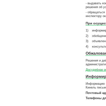
- выдавать к
решения об у
- обращаться
инспектору о
При осущес
1) информир
2) обобщение
3) объявлени
4) консульти
Обжалован
Решения и де
администрати
Досудебное о
Информир
Информацию п
Кинель письме
Почтовый ад
Телефоны дл