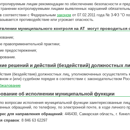
онтролируемым лицам рекомендации по обеспечению безопасности и пре
странении контролируемыми лицами выявленных нарушений обязательны
 в соответствии с Федеральным
законом
от 07.02.2011 года № 3-ФЗ "О по
казывается противодействие или угрожает опасность.
твлении муниципального контроля на АТ могут проводиться
ование;
 правоприменительной практики;
е предостережения;
рование.
ие решений и действий (бездействий) должностных л
йствия (бездействие) должностных лиц, уполномоченных осуществлять 
вном и (или) судебном порядке в соответствии с законодательством Ро
бжалование
ование об исполнении муниципальной функции
о вопросам исполнения муниципальной функции заинтересованные лица 
нных обращений, по телефону, по электронной почте, в ходе личного п
рес для направления обращений
: 446430, Самарская область, г. Кинел
я справок
: 8 846 63 62297