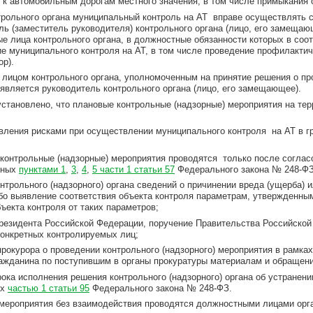
я к автомобильным дорогам местного значения, в том числе примыкания 
трольного органа муниципальный контроль на АТ вправе осуществлять
ль (заместитель руководителя) контрольного органа (лицо, его замещаю
ые лица контрольного органа, в должностные обязанности которых в соо
е муниципального контроля на АТ, в том числе проведение профилакти
ор).
лицом контрольного органа, уполномоченным на принятие решения о пр
 является руководитель контрольного органа (лицо, его замещающее).
становлено, что плановые контрольные (надзорные) мероприятия на терр
вления рисками при осуществлении муниципального контроля на АТ в г
контрольные (надзорные) мероприятия проводятся только после согласо
нных
пунктами 1
,
3
,
4
,
5 части 1 статьи 57
Федерального закона № 248-ФЗ
онтрольного (надзорного) органа сведений о причинении вреда (ущерба)
бо выявление соответствия объекта контроля параметрам, утвержденны
ъекта контроля от таких параметров;
Президента Российской Федерации, поручение Правительства Российской
конкретных контролируемых лиц;
прокурора о проведении контрольного (надзорного) мероприятия в рамка
ражданина по поступившим в органы прокуратуры материалам и обращен
рока исполнения решения контрольного (надзорного) органа об устранен
ых
частью 1 статьи 95
Федерального закона № 248-ФЗ.
мероприятия без взаимодействия проводятся должностными лицами орга