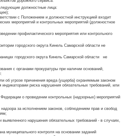
объектов дорожного сервиса.
 следующие должностные лица:
щее);
тветствии с Положением и должностной инструкцией входит
ческих мероприятий и контрольных мероприятий (должностное
оведении профилактического мероприятия или контрольного
итории городского округа Кинель Самарской области не
раницах городского округа Кинель Самарской области не
вания с органами прокуратуры при наличии оснований,
:
 или об угрозе причинения вреда (ущерба) охраняемым законом
м индикаторами риска нарушения обязательных требований, или
 Федерации о проведении контрольных (надзорных) мероприятий
х надзора за исполнением законов, соблюдением прав и свобод
иям;
ии выявленного нарушения обязательных требований - в случаях,
на муниципального контроля на основании заданий