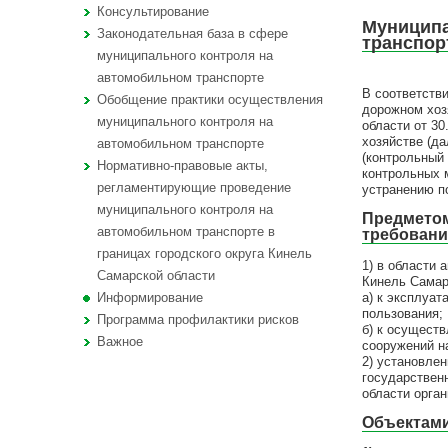
Консультирование
Муниципа
Законодательная база в сфере
транспор
муниципального контроля на
автомобильном транспорте
В соответств
Обобщение практики осуществления
дорожном хоз
муниципального контроля на
области от 3
хозяйстве (д
автомобильном транспорте
(контрольный
Нормативно-правовые акты,
контрольных 
регламентирующие проведение
устранению п
муниципального контроля на
Предметом
автомобильном транспорте в
требовани
границах городского округа Кинель
1) в области
Самарской области
Кинель Самар
а) к эксплуа
Информирование
пользования;
Программа профилактики рисков
б) к осущест
Важное
сооружений н
2) установле
государствен
области орган
Объектами