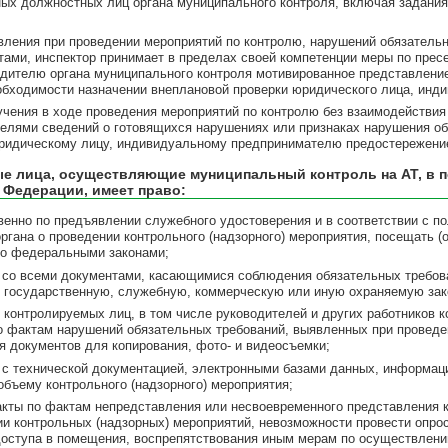
ых должностных лиц органа муниципального контроля, включая задания
вления при проведении мероприятий по контролю, нарушений обязатель
тами, инспектор принимает в пределах своей компетенции меры по прес
дителю органа муниципального контроля мотивированное представлени
обходимости назначении внеплановой проверки юридического лица, инд
учения в ходе проведения мероприятий по контролю без взаимодействи
елями сведений о готовящихся нарушениях или признаках нарушения об
ридическому лицу, индивидуальному предпринимателю предостережение
е лица, осуществляющие муниципальный контроль на АТ, в п
 Федерации, имеет право:
твенно по предъявлении служебного удостоверения и в соответствии с 
органа о проведении контрольного (надзорного) мероприятия, посещать 
о федеральными законами;
я со всеми документами, касающимися соблюдения обязательных требова
государственную, служебную, коммерческую или иную охраняемую зак
от контролируемых лиц, в том числе руководителей и других работников
о фактам нарушений обязательных требований, выявленных при проведен
я документов для копирования, фото- и видеосъемки;
я с технической документацией, электронными базами данных, информа
объему контрольного (надзорного) мероприятия;
 акты по фактам непредставления или несвоевременного представления
ии контрольных (надзорных) мероприятий, невозможности провести опрос
доступа в помещения, воспрепятствования иным мерам по осуществлению