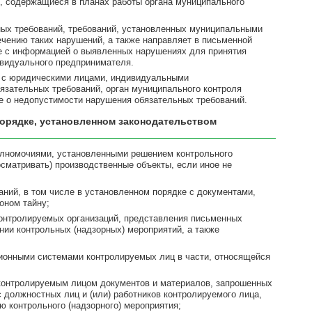
, содержащиеся в планах работы органа муниципального
ных требований, требований, установленных муниципальными
ечению таких нарушений, а также направляет в письменной
е с информацией о выявленных нарушениях для принятия
ивидуального предпринимателя.
я с юридическими лицами, индивидуальными
язательных требований, орган муниципального контроля
 о недопустимости нарушения обязательных требований.
орядке, установленном законодательством
полномочиями, установленными решением контрольного
(осматривать) производственные объекты, если иное не
ний, в том числе в установленном порядке с документами,
оном тайну;
 контролируемых организаций, представления письменных
ии контрольных (надзорных) мероприятий, а также
ционными системами контролируемых лиц в части, относящейся
 контролируемым лицом документов и материалов, запрошенных
 должностных лиц и (или) работников контролируемого лица,
 контрольного (надзорного) мероприятия;