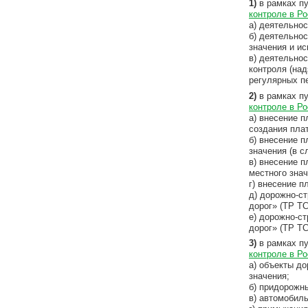
1)
в рамках пу
контроле в Р
а) деятельно
б) деятельно
значения и и
в) деятельно
контроля (над
регулярных п
2)
в рамках пу
контроле в Р
а) внесение 
создания пла
б) внесение 
значения (в с
в) внесение 
местного знач
г) внесение 
д) дорожно-с
дорог» (ТР ТС
е) дорожно-с
дорог» (ТР ТС
3)
в рамках пу
контроле в Р
а) объекты д
значения;
б) придорожн
в) автомобил