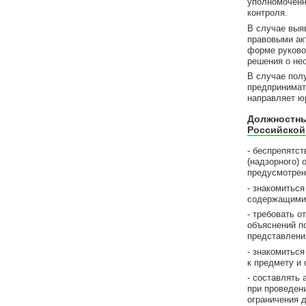
уполномоченн
контроля.
В случае выя
правовыми ак
форме руково
решения о не
В случае пол
предпринимат
направляет ю
Должностны
Российской
- беспрепятс
(надзорного) 
предусмотрен
- знакомитьс
содержащими 
- требовать 
объяснений п
представлени
- знакомитьс
к предмету и 
- составлять
при проведен
ограничения 