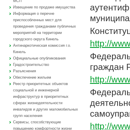
МСП
аутентиф
Извещение по продаже имущества
Информация о перечне
муниципа
приспособленных мест для
проведения гражданами публичных
Конститу
мероприятий на территории
городского округа Кинель
http://ww
Антинаркотическая комиссия г.о.
Кинель
Федераль
Официальные опубликования
граждан 
Градостроительство
Разъяснения
http://ww
Обеспечение жильем
Реестр приоритетных объектов
Федераль
социальной и инженерной
инфраструктур в приоритетных
деятельно
сферах жизнедеятельности
инвалидов и других маломобильных
самоуправ
групп населения
Сервисы, способствующие
http://ww
повышению комфортности жизни