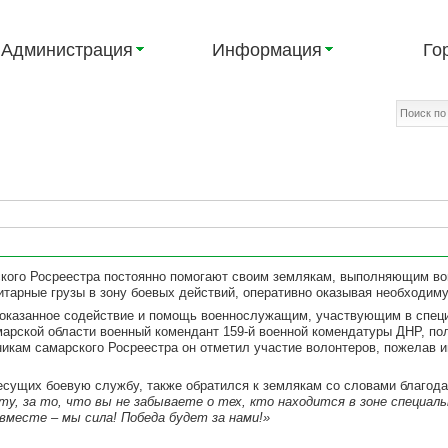
Администрация
Информация
Го
кого Росреестра постоянно помогают своим землякам, выполняющим во
итарные грузы в зону боевых действий, оперативно оказывая необходи
 оказанное содействие и помощь военнослужащим, участвующим в специ
марской области военный комендант 159-й военной комендатуры ДНР, по
никам самарского Росреестра он отметил участие волонтеров, пожелав 
есущих боевую службу, также обратился к землякам со словами благода
ту, за то, что вы не забываете о тех, кто находится в зоне специал
 вместе – мы сила! Победа будет за нами!»