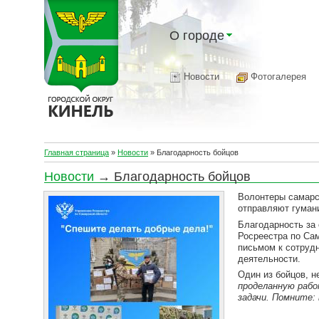
О городе
Новости
Фотогалерея
Главная страница
»
Новости
»
Благодарность бойцов
Новости
→ Благодарность бойцов
Волонтеры самарс
отправляют гуман
Благодарность за
Росреестра по Са
письмом к сотруд
деятельности.
Один из бойцов, н
проделанную рабо
задачи. Помните: