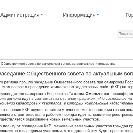
Администрация
Информация
Го
 Общественного совета по актуальным вопросам деятельности ведомства
аседание Общественного совета по актуальным воп
региона прошло заседание Общественного совета при самарском Росре
 стал вопрос о проведении комплексных кадастровых работ (ККР) на тер
оводителя самарского Росреестра
Татьяна Омельченко
проинформи
рии региона идут в соответствии с планом-графиком:
«По состоянию на 
ношении кадастровых кварталов, в которых комплексные кадастровы
олнения ККР осуществляется уточнение местоположения границ земел
енного строительства, в рабочем порядке идет исправление реестровых
уществляется образование новых земельных участков.
ользу от проведения ККР: межевание земельных участков граждан про
совместно с соседними участками, что в дальнейшем будет препятствов