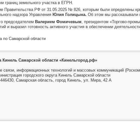
ии границ земельного участка в ЕГРН.
Правительства РФ от 31.05.2025 № 826, которым были определены кри
льного надзора Управления
Юлия Голицына.
Об этом мы рассказывали 
го председателем
Валерием Фомичевым
, президентом «Торгово-пром
ий и выразил готовность активного участия в обеспечении деятельност
а по Самарской области
га Кинель Самарской области «Кинельгород.рф»
е связи, информационных технологий и массовых коммуникаций (Роском
инистрация городского округа Кинель Самарской области
446430, Самарская область, город Кинель, ул. Мира, 42 А