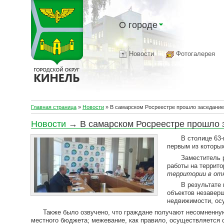
О городе
Новости
Фотогалерея
Главная страница
»
Новости
»
В самарском Росреестре прошло заседание
Новости
→ В самарском Росреестре прошло з
В столице 63-го 
первым из которых
Заместитель рук
работы на террито
территории в от
В результате вып
объектов незаверш
недвижимости, ос
Также было озвучено, что граждане получают несомненную п
местного бюджета; межевание, как правило, осуществляется 