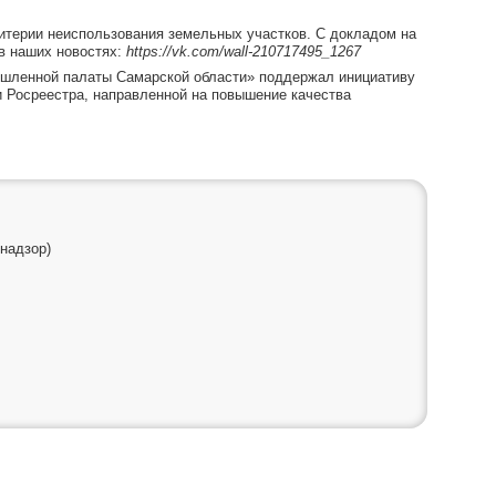
терии неиспользования земельных участков. С докладом на
в наших новостях:
https
://
vk
.
com
/
wall
-210717495_1267
ышленной палаты Самарской области» поддержал инициативу
и Росреестра, направленной на повышение качества
надзор)