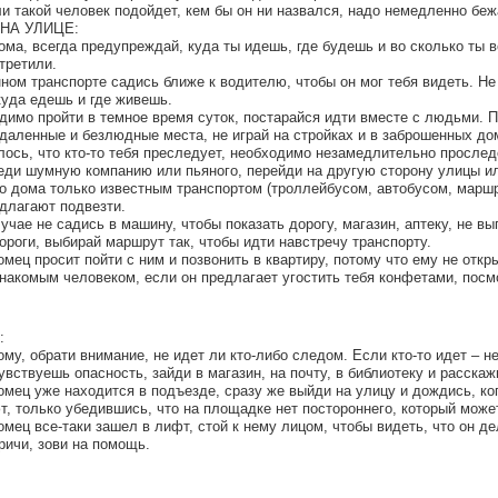
и такой человек подойдет, кем бы он ни назвался, надо немедленно беж
уНА УЛИЦЕ:
дома, всегда предупреждай, куда ты идешь, где будешь и во сколько ты
третили.
ном транспорте садись ближе к водителю, чтобы он мог тебя видеть. Н
куда едешь и где живешь.
одимо пройти в темное время суток, постарайся идти вместе с людьми. 
тдаленные и безлюдные места, не играй на стройках и в заброшенных до
лось, что кто-то тебя преследует, необходимо незамедлительно прослед
реди шумную компанию или пьяного, перейди на другую сторону улицы ил
до дома только известным транспортом (троллейбусом, автобусом, маршр
едлагают подвезти.
лучае не садись в машину, чтобы показать дорогу, магазин, аптеку, не в
ороги, выбирай маршрут так, чтобы идти навстречу транспорту.
омец просит пойти с ним и позвонить в квартиру, потому что ему не откры
знакомым человеком, если он предлагает угостить тебя конфетами, посмо
:
ому, обрати внимание, не идет ли кто-либо следом. Если кто-то идет – н
увствуешь опасность, зайди в магазин, на почту, в библиотеку и расска
омец уже находится в подъезде, сразу же выйди на улицу и дождись, ко
т, только убедившись, что на площадке нет постороннего, который может
омец все-таки зашел в лифт, стой к нему лицом, чтобы видеть, что он д
ричи, зови на помощь.