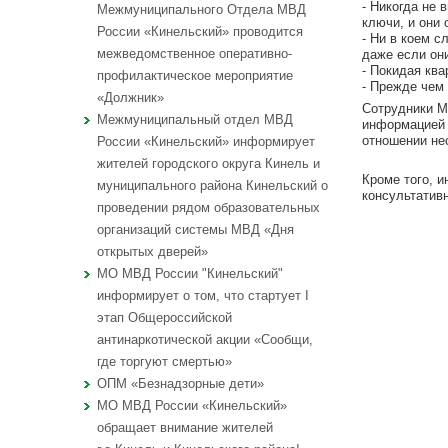
- Никогда не 
Межмуниципального Отдела МВД
ключи, и они 
России «Кинельский» проводится
- Ни в коем 
межведомственное оперативно-
даже если они
- Покидая ква
профилактическое мероприятие
- Прежде чем 
«Должник»
Сотрудники М
Межмуниципальный отдел МВД
информацией 
отношении не
России «Кинельский» информирует
жителей городского округа Кинель и
Кроме того, 
муниципального района Кинельский о
консультатив
проведении рядом образовательных
организаций системы МВД «Дня
открытых дверей»
МО МВД России "Кинельский"
информирует о том, что стартует I
этап Общероссийской
антинаркотической акции «Сообщи,
где торгуют смертью»
ОПМ «Безнадзорные дети»
МО МВД России «Кинельский»
обращает внимание жителей