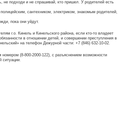
ь, не подходи и не спрашивай, кто пришел. У родителей есть
 полицейским, сантехником, электриком, знакомым родителей,
жди, пока они уйдут.
м г.о. Кинель и Кинельского района, если кто-то владеет
язанности в отношении детей, и совершении преступления в
льский» на телефон Дежурной части: +7 (846) 632-10-02.
номером (8-800-2000-122), с разъяснением возможности
й ситуации.