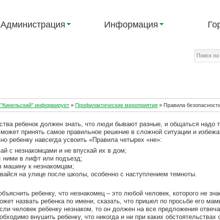
Администрация
Информация
Го
"Кинельский" информирует
»
Профилактические мероприятия
»
Правила безопасности
ства ребенок должен знать, что люди бывают разные, и общаться надо т
сможет принять самое правильное решение в сложной ситуации и избежа
но ребенку навсегда усвоить «Правила четырех «не»:
ай с незнакомцами и не впускай их в дом;
с ними в лифт или подъезд;
в машину к незнакомцам;
ивайся на улице после школы, особенно с наступлением темноты.
бъяснить ребенку, что незнакомец – это любой человек, которого не зна
ожет назвать ребенка по имени, сказать, что пришел по просьбе его м
сли человек ребенку незнаком, то он должен на все предложения отвечат
бходимо внушить ребенку, что никогда и ни при каких обстоятельствах 