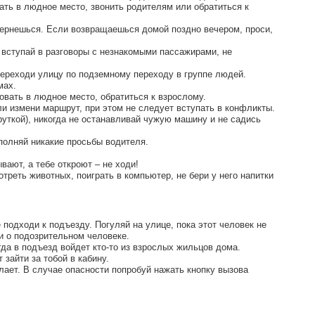
ать в людное место, звонить родителям или обратиться к
 вернешься. Если возвращаешься домой поздно вечером, проси,
е вступай в разговоры с незнакомыми пассажирами, не
Переходи улицу по подземному переходу в группе людей.
мах.
овать в людное место, обратиться к взрослому.
и измени маршрут, при этом не следует вступать в конфликты.
уткой), никогда не останавливай чужую машину и не садись
ыполняй никакие просьбы водителя.
вают, а тебе откроют – не ходи!
треть животных, поиграть в компьютер, не бери у него напитки
е подходи к подъезду. Погуляй на улице, пока этот человек не
жи о подозрительном человеке.
гда в подъезд войдет кто-то из взрослых жильцов дома.
 зайти за тобой в кабину.
елает. В случае опасности попробуй нажать кнопку вызова