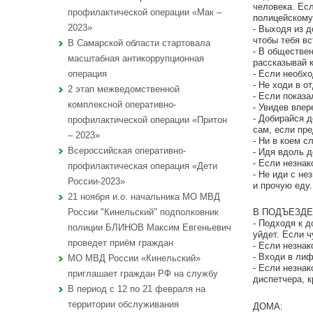
человека. Есл
профилактической операции «Мак –
полицейском
2023»
- Выходя из 
чтобы тебя вс
В Самарской области стартовала
- В обществен
масштабная антикоррупционная
рассказывай 
- Если необх
операция
- Не ходи в о
2 этап межведомственной
- Если показа
комплексной оперативно-
- Увидев впе
- Добирайся 
профилактической операции «Притон
сам, если пр
– 2023»
- Ни в коем с
Всероссийская оперативно-
- Идя вдоль д
- Если незнак
профилактическая операция «Дети
- Не иди с не
России-2023»
и прочую еду.
21 ноября и.о. начальника МО МВД
В ПОДЪЕЗДЕ
России "Кинельский" подполковник
- Подходя к д
полиции БЛИНОВ Максим Евгеньевич
уйдет. Если ч
проведет приём граждан
- Если незнак
- Входи в лиф
МО МВД России «Кинельский»
- Если незнак
приглашает граждан РФ на службу
диспетчера, к
В период с 12 по 21 февраля на
территории обслуживания
ДОМА: