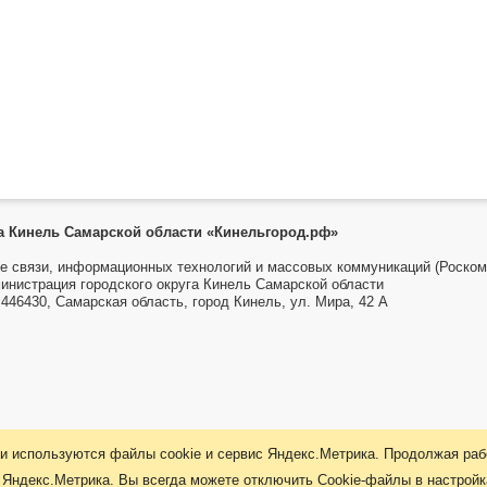
га Кинель Самарской области «Кинельгород.рф»
е связи, информационных технологий и массовых коммуникаций (Роском
инистрация городского округа Кинель Самарской области
446430, Самарская область, город Кинель, ул. Мира, 42 А
и используются файлы cookie и сервис Яндекс.Метрика. Продолжая рабо
 Яндекс.Метрика. Вы всегда можете отключить Cookie-файлы в настрой