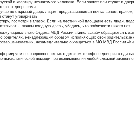
впускай в квартиру незнакомого человека. Если звонят или стучат в двер
откроют дверь сами.
случае не открывай дверь лицам, представившимся почтальоном, врачом,
 станут уговаривать.
ртиру, посмотри в глазок. Если на лестничной площадке есть люди, подо
открывать ключом входную дверь, убедись, что поблизости никого нет.
ежмуниципального Отдела МВД России «Кинельский» обращаются к жителя
о родителях, ненадлежащим образом исполняющих свои родительские об
совершеннолетних, незамедлительно обращаться в МО МВД России «Кине
информируем несовершеннолетних о детском телефоне доверия с единым 
но-психологической помощи при возникновении любой сложной жизненно