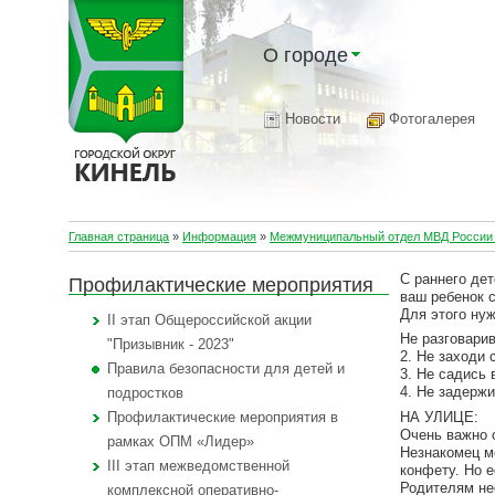
О городе
Новости
Фотогалерея
Главная страница
»
Информация
»
Межмуниципальный отдел МВД России 
С раннего дет
Профилактические мероприятия
ваш ребенок 
Для этого нуж
II этап Общероссийской акции
Не разговарив
"Призывник - 2023"
2. Не заходи 
Правила безопасности для детей и
3. Не садись 
4. Не задерж
подростков
НА УЛИЦЕ:
Профилактические мероприятия в
Очень важно о
рамках ОПМ «Лидер»
Незнакомец м
III этап межведомственной
конфету. Но е
Родителям нео
комплексной оперативно-