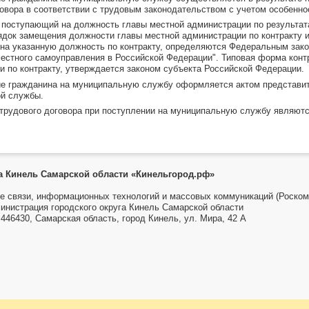
говора в соответствии с трудовым законодательством с учетом особенн
, поступающий на должность главы местной администрации по результат
рядок замещения должности главы местной администрации по контракту и
на указанную должность по контракту, определяются Федеральным закон
местного самоуправления в Российской Федерации". Типовая форма конт
и по контракту, утверждается законом субъекта Российской Федерации.
ие гражданина на муниципальную службу оформляется актом представит
й службы.
 трудового договора при поступлении на муниципальную службу являют
га Кинель Самарской области «Кинельгород.рф»
е связи, информационных технологий и массовых коммуникаций (Роском
инистрация городского округа Кинель Самарской области
446430, Самарская область, город Кинель, ул. Мира, 42 А