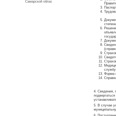
Самарской облас
Правит
Паспорт
Труд
Докуме
степени
Решени
объявл
госуда
Докуме
Сведен
(справк
Страхо
Свидет
Страхо
Медици
службу
Форма 
Справк
4. Сведения,
подвергаться
устанавливат
5. В случае 
муниципальну
6. Поступлен