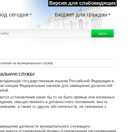
Версия для слабовидящих
род сегодня
Бюджет для граждан
упления на муниципальную службу
ПАЛЬНУЮ СЛУЖБУ
т, владеющие государственным языком Российской Федерации и
 настоящим Федеральным законом для замещения должностей
жбой.
ается установление каких бы то ни было прямых или косвенных
ождения, имущественного и должностного положения, места
нениям, а также от других обстоятельств, не связанных с
 замещении должности муниципального служащего
ции анкета установленной формы (утвержденная распоряжением