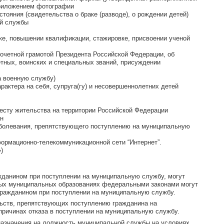
иложением фотографии
тояния (свидетельства о браке (разводе), о рождении детей)
 прохождение военной или иной службы
е, повышении квалификации, стажировке, присвоении ученой
очетной грамотой Президента Российской Федерации, об
тных, воинских и специальных званий, присуждении
а военную службу)
актера на себя, супруга(гу) и несовершеннолетних детей
месту жительства на территории Российской Федерации
ан
аболевания, препятствующего поступлению на муниципальную
формационно-телекоммуникационной сети “Интернет”.
)
жданином при поступлении на муниципальную службу, могут
ных муниципальных образованиях федеральными законами могут
гражданином при поступлении на муниципальную службу.
ельств, препятствующих поступлению гражданина на
ричинах отказа в поступлении на муниципальную службу.
назначения на должность муниципальной службы на условиях