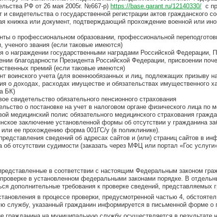
ельства РФ от 26 мая 2005г. №667-р)
https://base.garant.ru/12140330/
с пр
 и свидетельства о государственной регистрации актов гражданского сос
овая книжка или документ, подтверждающий
нты о профессиональном образовании, профессиональной переподготовк
, ученого звания (если таковые имеются)
я о награждении государственными наградами Российской Федерации, П
ении благодарности Президента Российской Федерации, присвоении поче
рственных премий (если таковые имеются)
нт воинского учета (для военнообязанных и лиц, подлежащих призыву н
ия о доходах, расходах имуществе и обязательствах имущественного хар
а БК)
вое свидетельство обязательного пенсионного страхования
ельство о постановке на учет в налоговом органе физического лица по 
вой медицинский полис обязательного медицинского страхования гражд
нское заключение установленной формы об отсутствии у гражданина з
 или ее прохождению форма 001ГС/у (в поликлинике).
представления сведений об адресах сайтов и (или) страниц сайтов в ин
а об отсутствии судимости (заказать через МФЦ или портал «Гос услуги»
 представленные в соответствии с настоящим Федеральным законом гра
 проверке в установленном федеральными законами порядке. В отдель
ься дополнительные требования к проверке сведений, представляемых 
установления в процессе проверки, предусмотренной частью 4, обстоят
ю службу, указанный гражданин информируется в письменной форме о п
ие гражданина на муниципальную службу осуществляется в результате 