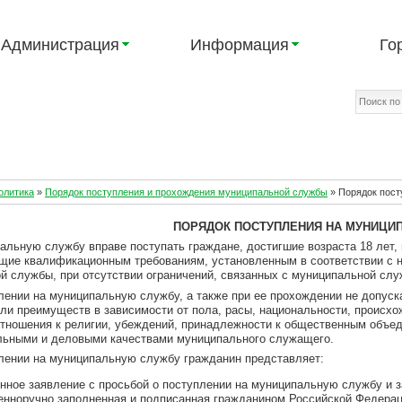
Администрация
Информация
Го
олитика
»
Порядок поступления и прохождения муниципальной службы
»
Порядок пост
ПОРЯДОК ПОСТУПЛЕНИЯ
НА МУНИЦИ
пальную службу вправе поступать граждане, достигшие возраста 18 ле
щие квалификационным требованиям, установленным в соответствии с
й службы, при отсутствии ограничений, связанных с муниципальной слу
плении на муниципальную службу, а также при ее прохождении не допуск
или преимуществ в зависимости от пола, расы, национальности, происх
отношения к религии, убеждений, принадлежности к общественным объеди
ьными и деловыми качествами муниципального служащего.
плении на муниципальную службу гражданин представляет:
нное заявление с просьбой о поступлении на муниципальную службу и
енноручно заполненная и подписанная гражданином Российской Федера