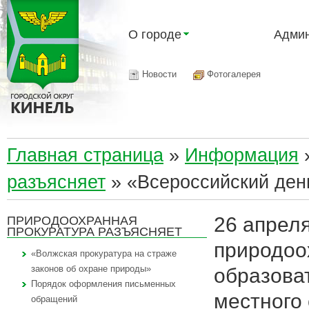
О городе
Админ
Новости
Фотогалерея
Главная страница
»
Информация
разъясняет
»
«Всероссийский ден
26 апрел
ПРИРОДООХРАННАЯ
ПРОКУРАТУРА РАЗЪЯСНЯЕТ
природоо
«Волжская прокуратура на страже
законов об охране природы»
образова
Порядок оформления письменных
местного
обращений