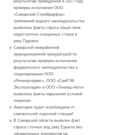
результатам проведенной в 2017 году
проверки исполнения ООО
«Самарский Стройфарфор»
требований водного законодательства
выявлены факты сброса обществом
недостаточно очищенных стоков в
реку Падовка.
Самарской межрайонной
природоохранной прокуратурой по
результатам проверки исполнения
федерального законодательства о
лицензировании ООО
«Речморсервис», ООО «СамРЭК-
Эксплуатация» и ООО «Техмаш-Авто»
выявлены факты нарушения условий
лицензии.
Акватория будет освобождена от
самовольной лодочной станции!
В Самарской области выявлен факт
сброса сточных вод реку Ерыкла без
оформленных документов на