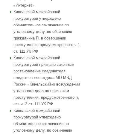
«Интернет»
Кинельской межрайонной
прокуратурой утверждено
обвинительное заключение по
уголовному делу, по обвинению
гражданина П. в совершении
преступления предусмотренного ч.1
ст. 111 УК РФ
Кинельской межрайонной
прокуратурой признано законным
постановление следователя
следственного отдела МО МВД
России «Кинельский»о возбуждении
уголовного дела по признакам
преступления, предусмотренного п.
«з» ч. 2 ст. 111 УК РФ
Кинельской межрайонной
прокуратурой утверждено
обвинительное заключение по
уголовному делу, по обвинению