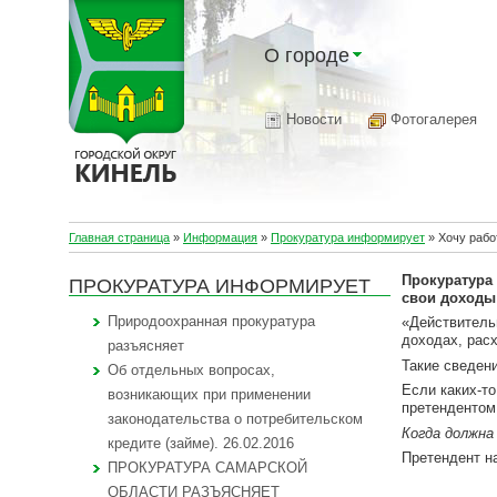
О городе
Новости
Фотогалерея
Главная страница
»
Информация
»
Прокуратура информирует
»
Хочу рабо
Прокуратура 
ПРОКУРАТУРА ИНФОРМИРУЕТ
свои доходы
Природоохранная прокуратура
«Действитель
доходах, рас
разъясняет
Такие сведен
Об отдельных вопросах,
Если каких-то
возникающих при применении
претендентом
законодательства о потребительском
Когда должна
кредите (займе). 26.02.2016
Претендент н
ПРОКУРАТУРА САМАРСКОЙ
ОБЛАСТИ РАЗЪЯСНЯЕТ