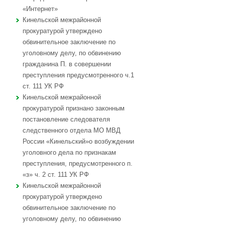
«Интернет»
Кинельской межрайонной
прокуратурой утверждено
обвинительное заключение по
уголовному делу, по обвинению
гражданина П. в совершении
преступления предусмотренного ч.1
ст. 111 УК РФ
Кинельской межрайонной
прокуратурой признано законным
постановление следователя
следственного отдела МО МВД
России «Кинельский»о возбуждении
уголовного дела по признакам
преступления, предусмотренного п.
«з» ч. 2 ст. 111 УК РФ
Кинельской межрайонной
прокуратурой утверждено
обвинительное заключение по
уголовному делу, по обвинению