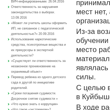
принимали
ВИЧ-инфицированными. 26.04.2016
Ответственность за нарушения
мест нет,
законодательства о выборах.
13.09.2016
организа
«Может ли учитель школы оформить
ИП, не связанное с педагогической
Из-за во
деятельностью?» 20.09.2016
обучении 
Использование наркотические
средства, психотропные вещества и
место раб
их прекурсоры в экспертной
деятельности?
материаль
«Существует ли ответственность за
являлась
незаконное проникновение на
охраняемый объект»
силы.
Перевод ребенка из одного детского
сада в другой по инициативе
С целью 
родителей.
«Сроки погашения судимости.
в Куйбыш
Досрочное снятие судимости »
«Что нужно знать о коррупции»
В ходе р
«Что такое «экстремизм»?