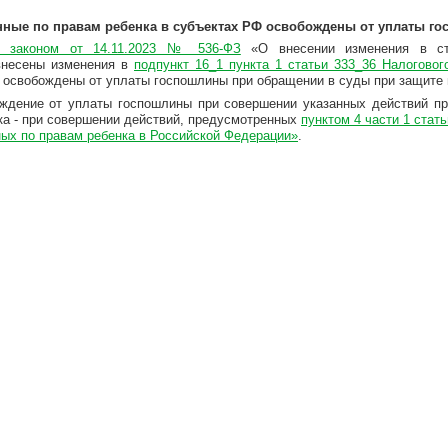
ные по правам ребенка в субъектах РФ освобождены от уплаты гос
 законом от 14.11.2023 № 536-ФЗ
«О внесении изменения в ста
внесены изменения в
подпункт 16_1 пункта 1 статьи 333_36 Налогово
 освобождены от уплаты госпошлины при обращении в суды при защите 
ждение от уплаты госпошлины при совершении указанных действий п
ка - при совершении действий, предусмотренных
пунктом 4 части 1 стат
ых по правам ребенка в Российской Федерации»
.