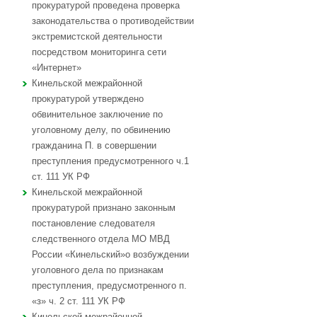
прокуратурой проведена проверка
законодательства о противодействии
экстремистской деятельности
посредством мониторинга сети
«Интернет»
Кинельской межрайонной
прокуратурой утверждено
обвинительное заключение по
уголовному делу, по обвинению
гражданина П. в совершении
преступления предусмотренного ч.1
ст. 111 УК РФ
Кинельской межрайонной
прокуратурой признано законным
постановление следователя
следственного отдела МО МВД
России «Кинельский»о возбуждении
уголовного дела по признакам
преступления, предусмотренного п.
«з» ч. 2 ст. 111 УК РФ
Кинельской межрайонной