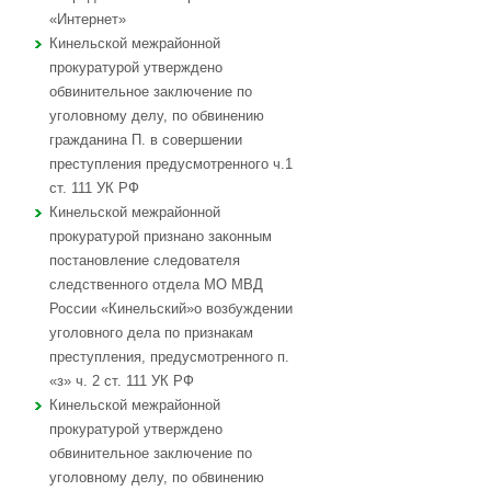
«Интернет»
Кинельской межрайонной
прокуратурой утверждено
обвинительное заключение по
уголовному делу, по обвинению
гражданина П. в совершении
преступления предусмотренного ч.1
ст. 111 УК РФ
Кинельской межрайонной
прокуратурой признано законным
постановление следователя
следственного отдела МО МВД
России «Кинельский»о возбуждении
уголовного дела по признакам
преступления, предусмотренного п.
«з» ч. 2 ст. 111 УК РФ
Кинельской межрайонной
прокуратурой утверждено
обвинительное заключение по
уголовному делу, по обвинению