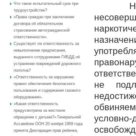
На проф
Что такое испытательный срок при
трудоустройстве?
несовер
«Права граждан при заключении
договора об обязательном
наркоти
страховании автогражданской
назнач
ответственности».
Существует ли ответственность за
употреб
невыполнение предписания,
выданного сотрудниками ГИБДД об
правонар
устранении повреждений дорожного
полотна?
ответств
«Ответственность за нарушение
не подл
правил обеспечения безопасного
пользования и содержания газового
недости
оборудования».
«Какая ответственность
обвиняе
предусмотрена за жестокое
условно-
обращение с детьми?» Генеральной
Ассамблеи ООН 20 ноября 1959 года
освобожд
принята Декларация прав ребенка,