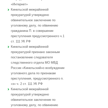
«Интернет»
Кинельской межрайонной
прокуратурой утверждено
обвинительное заключение по
уголовному делу, по обвинению
гражданина П. в совершении
преступления предусмотренного ч.1
ст. 111 УК РФ
Кинельской межрайонной
прокуратурой признано законным
постановление следователя
следственного отдела МО МВД
России «Кинельский»о возбуждении
уголовного дела по признакам
преступления, предусмотренного п.
«з» ч. 2 ст. 111 УК РФ
Кинельской межрайонной
прокуратурой утверждено
обвинительное заключение по
уголовному делу, по обвинению