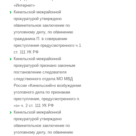
«Интернет»
Кинельской межрайонной
прокуратурой утверждено
обвинительное заключение по
уголовному делу, по обвинению
гражданина П. в совершении
преступления предусмотренного ч.1
ст. 111 УК РФ
Кинельской межрайонной
прокуратурой признано законным
постановление следователя
следственного отдела МО МВД
России «Кинельский»о возбуждении
уголовного дела по признакам
преступления, предусмотренного п.
«з» ч. 2 ст. 111 УК РФ
Кинельской межрайонной
прокуратурой утверждено
обвинительное заключение по
уголовному делу, по обвинению