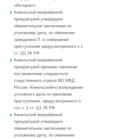
«Интернет»
Кинельской межрайонной
прокуратурой утверждено
обвинительное заключение по
уголовному делу, по обвинению
гражданина П. в совершении
преступления предусмотренного ч.1
ст. 111 УК РФ
Кинельской межрайонной
прокуратурой признано законным
постановление следователя
следственного отдела МО МВД
России «Кинельский»о возбуждении
уголовного дела по признакам
преступления, предусмотренного п.
«з» ч. 2 ст. 111 УК РФ
Кинельской межрайонной
прокуратурой утверждено
обвинительное заключение по
уголовному делу, по обвинению