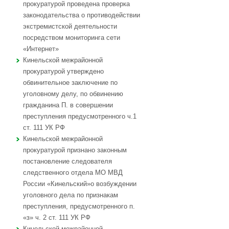
прокуратурой проведена проверка
законодательства о противодействии
экстремистской деятельности
посредством мониторинга сети
«Интернет»
Кинельской межрайонной
прокуратурой утверждено
обвинительное заключение по
уголовному делу, по обвинению
гражданина П. в совершении
преступления предусмотренного ч.1
ст. 111 УК РФ
Кинельской межрайонной
прокуратурой признано законным
постановление следователя
следственного отдела МО МВД
России «Кинельский»о возбуждении
уголовного дела по признакам
преступления, предусмотренного п.
«з» ч. 2 ст. 111 УК РФ
Кинельской межрайонной