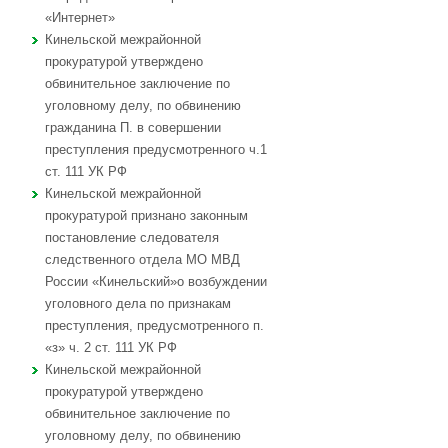
«Интернет»
Кинельской межрайонной
прокуратурой утверждено
обвинительное заключение по
уголовному делу, по обвинению
гражданина П. в совершении
преступления предусмотренного ч.1
ст. 111 УК РФ
Кинельской межрайонной
прокуратурой признано законным
постановление следователя
следственного отдела МО МВД
России «Кинельский»о возбуждении
уголовного дела по признакам
преступления, предусмотренного п.
«з» ч. 2 ст. 111 УК РФ
Кинельской межрайонной
прокуратурой утверждено
обвинительное заключение по
уголовному делу, по обвинению