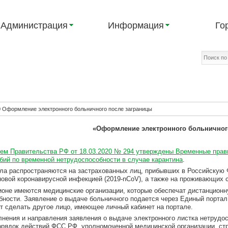
Администрация
Информация
Го
0 Оформление электронного больничного после заграницы
«Оформление электронного больничног
ем Правительства РФ от 18.03.2020 № 294 утверждены Временные прав
бий по временной нетрудоспособности в случае карантина
.
ла распространяются на застрахованных лиц, прибывших в Российскую Ф
новой коронавирусной инфекцией (2019-nCoV), а также на проживающих 
ионе имеются медицинские организации, которые обеспечат дистанцион
ности. Заявление о выдаче больничного подается через Единый портал г
ет сделать другое лицо, имеющее личный кабинет на портале.
лнения и направления заявления о выдаче электронного листка нетрудос
орядок действий ФСС РФ, уполномоченной медицинской организации, ст