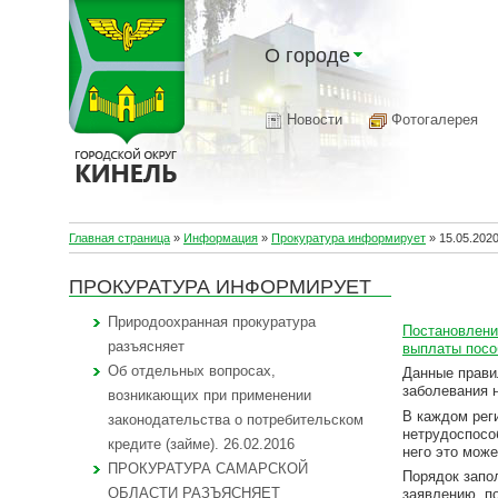
О городе
Новости
Фотогалерея
Главная страница
»
Информация
»
Прокуратура информирует
»
15.05.202
ПРОКУРАТУРА ИНФОРМИРУЕТ
Природоохранная прокуратура
Постановлени
разъясняет
выплаты посо
Об отдельных вопросах,
Данные прави
заболевания 
возникающих при применении
В каждом рег
законодательства о потребительском
нетрудоспособ
кредите (займе). 26.02.2016
него это мож
ПРОКУРАТУРА САМАРСКОЙ
Порядок запо
ОБЛАСТИ РАЗЪЯСНЯЕТ
заявлению, п