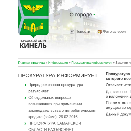
О городе
Новости
Фотогалерея
Главная страница
»
Информация
»
Прокуратура информирует
»
Законно л
Прокуратура 
ПРОКУРАТУРА ИНФОРМИРУЕТ
которого воз
Природоохранная прокуратура
Отвечает исп
разъясняет
Да, законно.
о наложении 
Об отдельных вопросах,
После этого 
возникающих при применении
имущество юр
законодательства о потребительском
Данный докум
кредите (займе). 26.02.2016
ПРОКУРАТУРА САМАРСКОЙ
ОБЛАСТИ РАЗЪЯСНЯЕТ