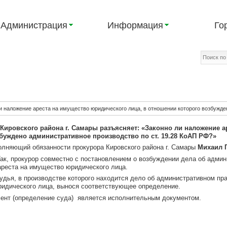
Администрация
Информация
Го
и наложение ареста на имущество юридического лица, в отношении которого возбужде
Кировского района г. Самары разъясняет:
«Законно ли наложение а
буждено административное производство по ст. 19.28 КоАП РФ?»
олняющий обязанности прокурора Кировского района г. Самары
Михаил 
 Так, прокурор совместно с постановлением о возбуждении дела об адм
ареста на имущество юридического лица.
судья, в производстве которого находится дело об административном п
идического лица, вынося соответствующее определение.
ент (определение суда) является исполнительным документом.