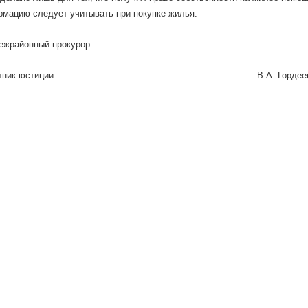
мацию следует учитывать при покупке жилья.
ежрайонный прокурор
ий советник юстиции В.А. Гордее