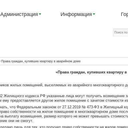
Администрация
Информация
Го
0 Права граждан, купивших квартиру в аварийном доме
«Права граждан, купивших квартиру в
ников жилых помещений, выселяемых из аварийного многоквартирного 
 32 Жилищного кодекса РФ указанные лица могут получить возмещение 
м ему предоставляется другое жилое помещение с зачетом стоимости и
нать, что Федеральным законом от 27.12.2019 № 473-ФЗ в Жилищный ко
право собственности на жилое помещение в многоквартирном доме посл
 на выплату возмещения, размер которого не может превышать стоимост
ние они не смогут.
делано лишь для тех, кто получил право собственности на жилое помещ