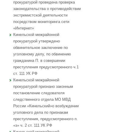
прокуратурой проведена проверка
законодательства о противодействии
экстремистской деятельности
посредством мониторинга сети
«Интернет»
Кинельской межрайонной
прокуратурой утверждено
обвинительное заключение по
уголовному делу, по обвинению
гражданина П. в совершении
преступления предусмотренного ч.1
ст. 111 УК РФ
Кинельской межрайонной
прокуратурой признано законным
постановление следователя
следственного отдела МО МВД
России «Кинельский»о возбуждении
уголовного дела по признакам
преступления, предусмотренного п.
«з» ч. 2 ст. 111 УК РФ
Кинельской межрайонной