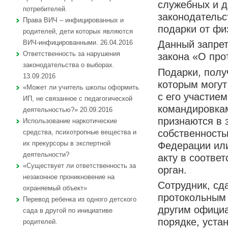
служебных и 
потребителей.
законодательс
Права ВИЧ – инфицированных и
подарки от фи
родителей, дети которых являются
Данный запрет
ВИЧ-инфицированными. 26.04.2016
Ответственность за нарушения
закона «О про
законодательства о выборах.
Подарки, полу
13.09.2016
которым могу
«Может ли учитель школы оформить
с его участие
ИП, не связанное с педагогической
командировка
деятельностью?» 20.09.2016
признаются в 
Использование наркотические
собственность
средства, психотропные вещества и
их прекурсоры в экспертной
Федерации или
деятельности?
акту в соотве
«Существует ли ответственность за
орган.
незаконное проникновение на
Сотрудник, сд
охраняемый объект»
протокольным 
Перевод ребенка из одного детского
другим официа
сада в другой по инициативе
порядке, уст
родителей.